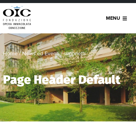
MENU
Home
/
News ed Eventi
/
simonetti
Page Header Default