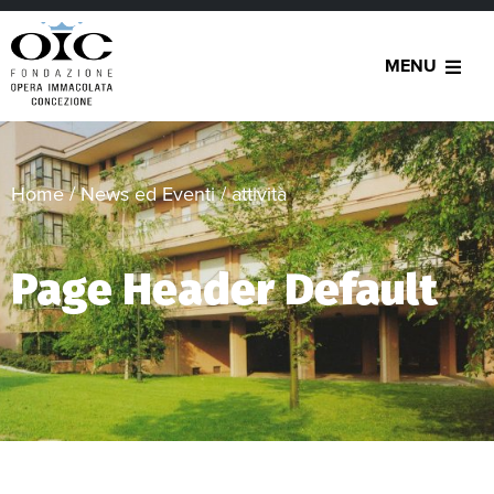
MENU
Home
/
News ed Eventi
/
attività
Page Header Default