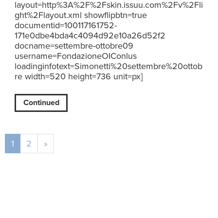
layout=http%3A%2F%2Fskin.issuu.com%2Fv%2Fli
ght%2Flayout.xml showflipbtn=true
documentid=100117161752-
171e0dbe4bda4c4094d92e10a26d52f2
docname=settembre-ottobre09
username=FondazioneOIConlus
loadinginfotext=Simonetti%20settembre%20ottob
re width=520 height=736 unit=px]
Continued
1
2
»