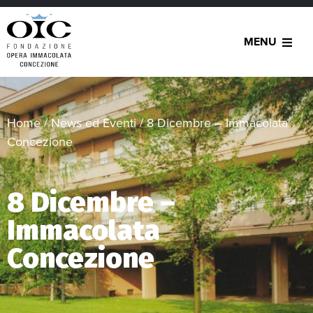
MENU
Home
/
News ed Eventi
/
8 Dicembre – Immacolata
Concezione
8 Dicembre –
Immacolata
Concezione