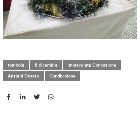
tombola
8 dicembre
Immacolata Concezione
Anziani Oderzo
Condivisione